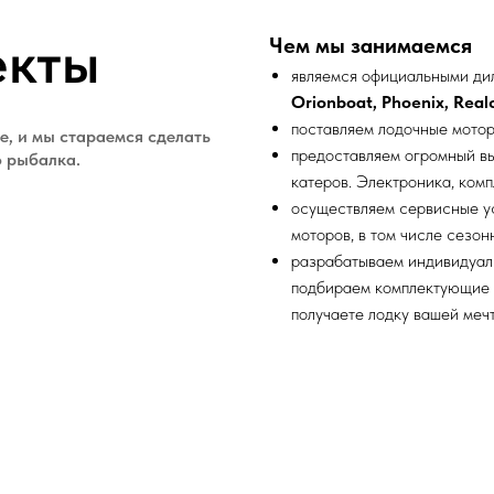
екты
Чем мы занимаемся
являемся официальными дил
Orionboat, Phoenix, Realcr
поставляем лодочные мото
е, и мы стараемся сделать
предоставляем огромный в
о рыбалка.
катеров. Электроника, ком
осуществляем сервисные ус
моторов, в том числе сезон
разрабатываем индивидуал
подбираем комплектующие 
получаете лодку вашей мечт