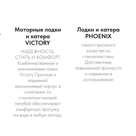
и
Моторные лодки
Лодки и катера
Т
и катера
PHOENIX
VICTORY
самого высокого
качества из
НАДЕЖНОСТЬ,
стеклопластика.
СТИЛЬ И КОМФОРТ
Долговечные,
Комбинированные и
повышенной прочности
алюминиевые лодки
и надежные в
Victory Прочный и
использовании
надежный
алюминиевый корпус в
сочетании со
стеклопластиковой
палубой обеспечивают
комфортную прогулку
на воде в любую погоду.