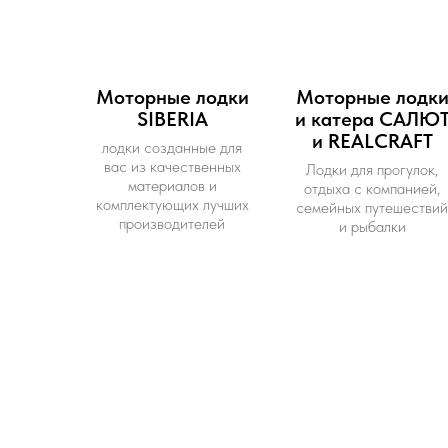
Моторные лодки
Моторные лодк
SIBERIA
и катера САЛЮ
и REALCRAFT
лодки созданные для
вас из качественных
Лодки для прогулок,
материалов и
отдыха с компанией,
комплектующих лучших
семейных путешествий
производителей
и рыбалки