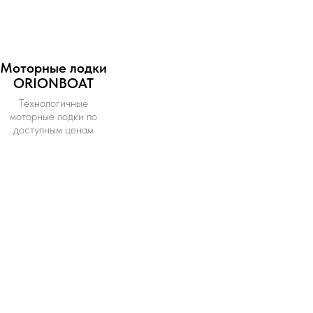
Моторные лодки
ORIONBOAT
Технологичные
моторные лодки по
доступным ценам