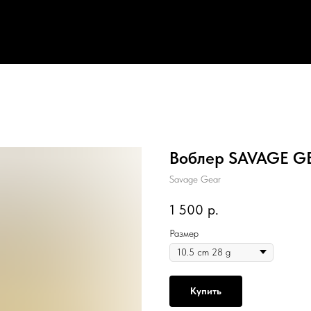
Воблер SAVAGE GE
Savage Gear
1 500
р.
Размер
Купить