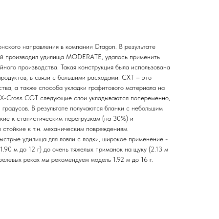
нского направления в компании Dragon. В результате
рый производил удилища MODERATE, удалось применить
йного производства. Такая конструкция была использована
продуктов, в связи с большими расходами. CXT – это
тва, а также способа укладки графитового материала на
ае X-Cross CGT следующие слои укладываются попеременно,
 градусов. В результате получаются бланки с небольшим
кие к статистическим перегрузкам (на 30%) и
 стойкие к т.н. механическим повреждениям.
ыстрые удилища для ловли с лодки, широкое применение -
.90 м до 12 г) до очень тяжелых приманок на щуку (2.13 м
орелевых реках мы рекомендуем модель 1.92 м до 16 г.