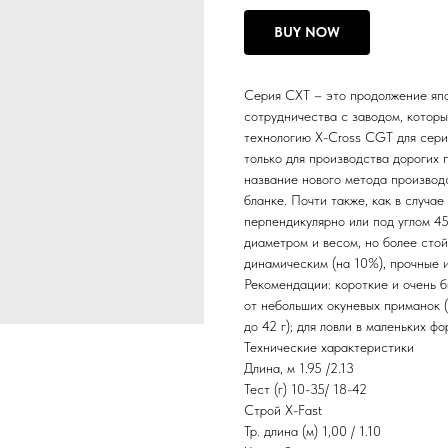
BUY NOW
Серия CXT – это продолжение япо
сотрудничества с заводом, кото
технологию X-Cross CGT для сери
только для производства дорогих 
название нового метода производс
бланке. Почти также, как в случ
перпендикулярно или под углом 45
диаметром и весом, но более стой
динамическим (на 10%), прочные и
Рекомендации: короткие и очень б
от небольших окуневых приманок (1
до 42 г); для ловли в маленьких ф
Технические характеристики
Длина, м 1.95 /2.13
Тест (г) 10-35/ 18-42
Строй X-Fast
Тр. длина (м) 1,00 / 1.10