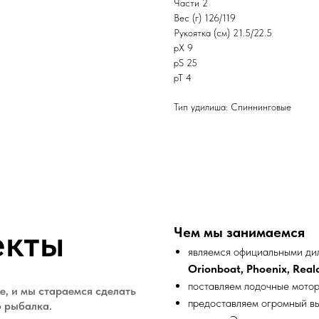
Части 2
Вес (г) 126/119
Рукоятка (см) 21.5/22.5
pX 9
pS 25
pT 4
Тип удилиша: Спиннинговые
екты
Чем мы занимаемся
являемся официальными дил
Orionboat, Phoenix, Realcr
поставляем лодочные мото
е, и мы стараемся сделать
предоставляем огромный в
о рыбалка.