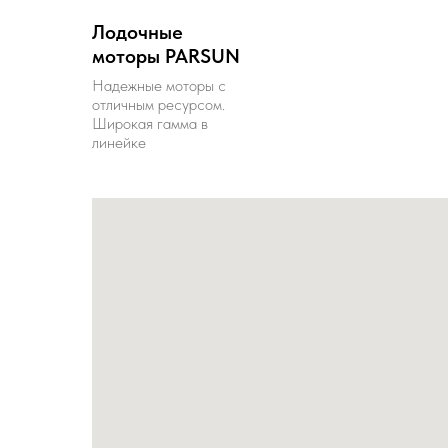
Лодочные
моторы PARSUN
Надежные моторы с
отличным ресурсом.
Широкая гамма в
линейке