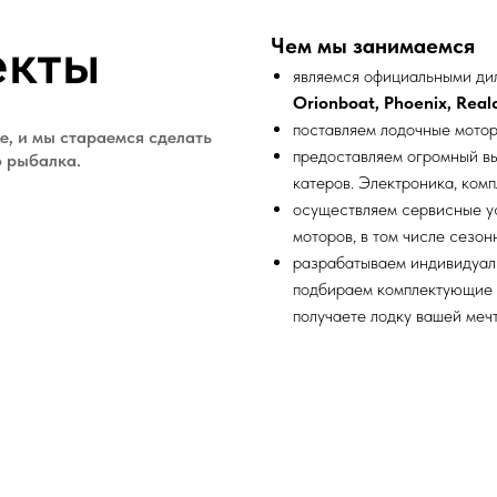
екты
Чем мы занимаемся
являемся официальными дил
Orionboat, Phoenix, Realcr
поставляем лодочные мото
е, и мы стараемся сделать
предоставляем огромный в
о рыбалка.
катеров. Электроника, ком
осуществляем сервисные ус
моторов, в том числе сезон
разрабатываем индивидуал
подбираем комплектующие 
получаете лодку вашей мечт