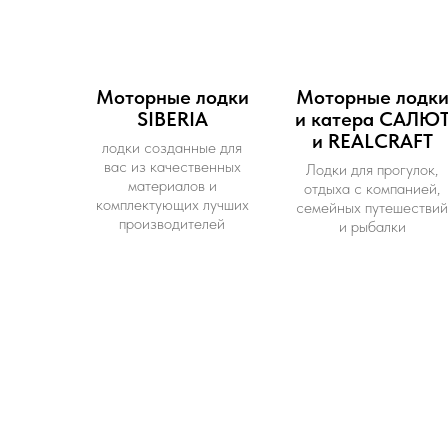
Моторные лодки
Моторные лодк
SIBERIA
и катера САЛЮ
и REALCRAFT
лодки созданные для
вас из качественных
Лодки для прогулок,
материалов и
отдыха с компанией,
комплектующих лучших
семейных путешествий
производителей
и рыбалки