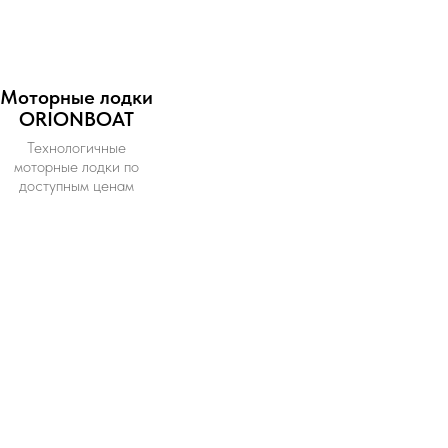
Моторные лодки
ORIONBOAT
Технологичные
моторные лодки по
доступным ценам