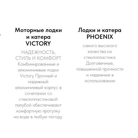
и
Моторные лодки
Лодки и катера
Т
и катера
PHOENIX
VICTORY
самого высокого
качества из
НАДЕЖНОСТЬ,
стеклопластика.
СТИЛЬ И КОМФОРТ
Долговечные,
Комбинированные и
повышенной прочности
алюминиевые лодки
и надежные в
Victory Прочный и
использовании
надежный
алюминиевый корпус в
сочетании со
стеклопластиковой
палубой обеспечивают
комфортную прогулку
на воде в любую погоду.