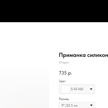
Приманка силико
Dragon
735
р.
Цвет
S-10-160
Размер