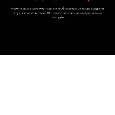
Алюминиевые, стеклопластиковые и комбинированные катера и лодки от
ведущих производителей РФ и подвесные лодочные моторы на любой
тип судна