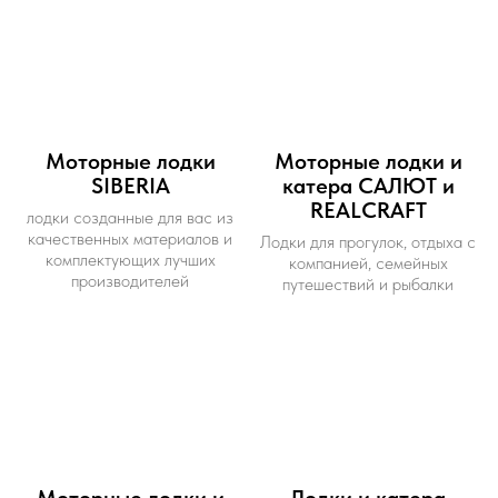
Моторные лодки
Моторные лодки и
SIBERIA
катера САЛЮТ и
REALCRAFT
лодки созданные для вас из
качественных материалов и
Лодки для прогулок, отдыха с
комплектующих лучших
компанией, семейных
производителей
путешествий и рыбалки
Моторные лодки и
Лодки и катера