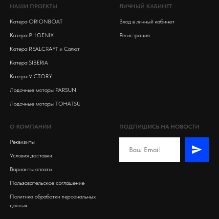
НАШИ ПРОЕКТЫ
ЛИЧНЫЙ КАБИНЕТ
Катера ORIONBOAT
Вход в личный кабинет
Катера PHOENIX
Регистрация
Катера REALCRAFT и Салют
Катера SIBERIA
Катера VICTORY
Лодочные моторы PARSUN
Лодочные моторы TOHATSU
О КОМПАНИИ
ПОДПИШИСЬ НА НОВОСТИ
Реквизиты
Условия доставки
Варианты оплаты
Пользовательское соглашение
Политика обработки персональных
данных