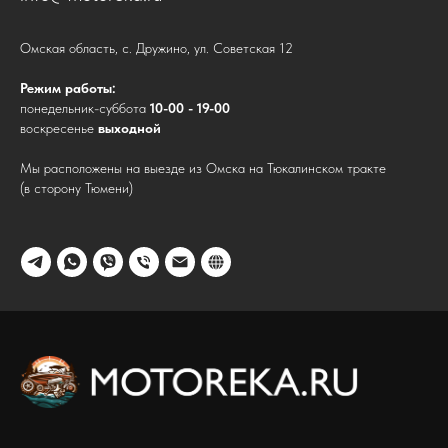
Омская область, с. Дружино, ул. Советская 12
Режим работы:
понедельник-суббота
10-00 - 19-00
воскресенье
выходной
Мы расположены на выезде из Омска на Тюкалинском тракте
(в сторону Тюмени)