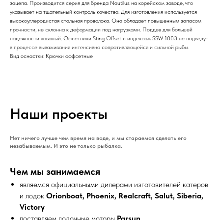
зацепа. Производится серия для бренда Nautilus на корейском заводе, что
указывает на тщательный контроль качества. Для изготовления используется
высокоуглеродистая стальная проволока. Она обладает повышенным запасом
прочности, не склонна к деформации под нагрузками. Поддев для большей
надежности кованый. Офсетники Sting Offset с индексом SSW 1003 не подведут
в процессе вываживания интенсивно сопротивляющейся и сильной рыбы.
Вид оснастки: Крючки оффсетные
Наши проекты
Нет ничего лучше чем время на воде, и мы стараемся сделать его
незабываемым. И это не только рыбалка.
Чем мы занимаемся
являемся официальными дилерами изготовителей катеров
и лодок
Orionboat, Phoenix, Realcraft, Salut, Siberia,
Victory
поставляем лодочные моторы
Parsun