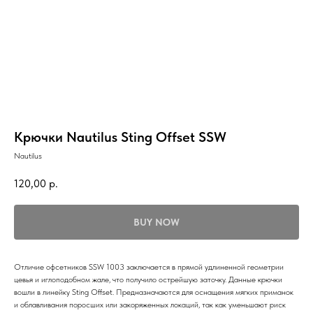
Крючки Nautilus Sting Offset SSW
Nautilus
120,00
р.
BUY NOW
Отличие офсетников SSW 1003 заключается в прямой удлиненной геометрии
цевья и иглоподобном жале, что получило острейшую заточку. Данные крючки
вошли в линейку Sting Offset. Предназначаются для оснащения мягких приманок
и облавливания поросших или закоряженных локаций, так как уменьшают риск