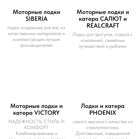
Моторные лодки
Моторные лодки и
SIBERIA
катера САЛЮТ и
REALCRAFT
лодки созданные для вас из
качественных материалов и
Лодки для прогулок, отдыха с
комплектующих лучших
компанией, семейных
производителей
путешествий и рыбалки
Моторные лодки и
Лодки и катера
катера VICTORY
PHOENIX
НАДЕЖНОСТЬ, СТИЛЬ И
самого высокого качества из
КОМФОРТ
стеклопластика.
Комбинированные и
Долговечные, повышенной