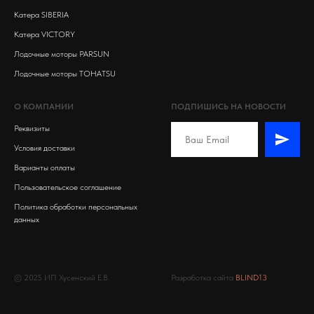
Катера SIBERIA
Катера VICTORY
Лодочные моторы PARSUN
Лодочные моторы TOHATSU
О КОМПАНИИ
ПОДПИШИСЬ НА НОВОСТИ
Реквизиты
Условия доставки
Варианты оплаты
Пользовательское соглашение
Политика обработки персональных
данных
© 2025 ИП Хусенский Е.В.
Разработка сайта
BLIND13