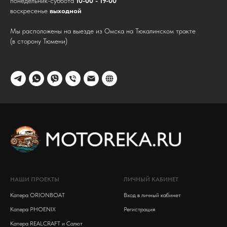
понедельник-суббота
10-00 - 19-00
воскресенье
выходной
Мы расположены на выезде из Омска на Тюкалинском тракте
(в сторону Тюмени)
НАШИ ПРОЕКТЫ
ЛИЧНЫЙ КАБИНЕТ
Катера ORIONBOAT
Вход в личный кабинет
Катера PHOENIX
Регистрация
Катера REALCRAFT и Салют