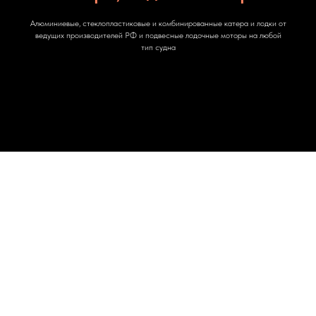
Алюминиевые, стеклопластиковые и комбинированные катера и лодки от
ведущих производителей РФ и подвесные лодочные моторы на любой
тип судна